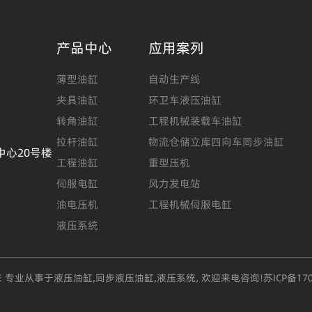
产品中心
应用案列
薄型油缸
自动生产线
夹具油缸
环卫车液压油缸
转角油缸
工程机械装载车油缸
拉杆油缸
物流仓储立库四向车同步油缸
中心20号楼
工程油缸
重型压机
伺服电缸
风力发电站
油电压机
工程机械伺服电缸
液压系统
CE 专业从事于
液压油缸
,
同步液压油缸
,
液压系统
, 欢迎来电咨询!
苏ICP备17