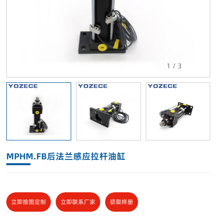
1
/
3
MPHM.FB后法兰感应拉杆油缸
立即按图定制
立即联系厂家
获取样册